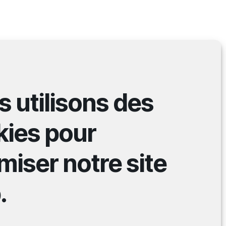
Vers le haut
↑
 utilisons des
kies pour
miser notre site
.