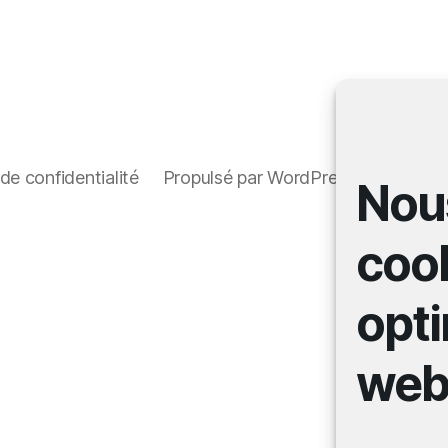
 de confidentialité
Propulsé par WordPress
Nous
coo
opti
web