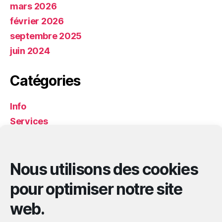
mars 2026
février 2026
septembre 2025
juin 2024
Catégories
Info
Services
Services
Solidarité
Nous utilisons des cookies
Méta
pour optimiser notre site
web.
Connexion
Flux des publications