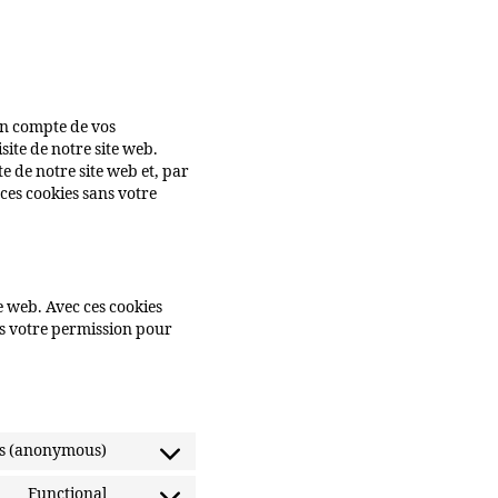
 en compte de vos
site de notre site web.
te de notre site web et, par
ces cookies sans votre
te web. Avec ces cookies
ns votre permission pour
ics (anonymous)
Consent
to
Functional