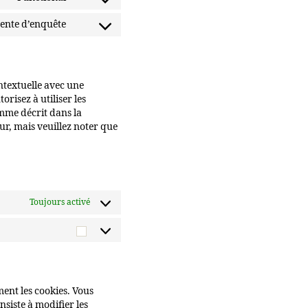
Consent
service
to
ttente d’enquête
elementor
Consent
service
to
wordpress
service
divers
ntextuelle avec une
orisez à utiliser les
omme décrit dans la
ur, mais veuillez noter que
Toujours activé
Statistiques
nt les cookies. Vous
siste à modifier les