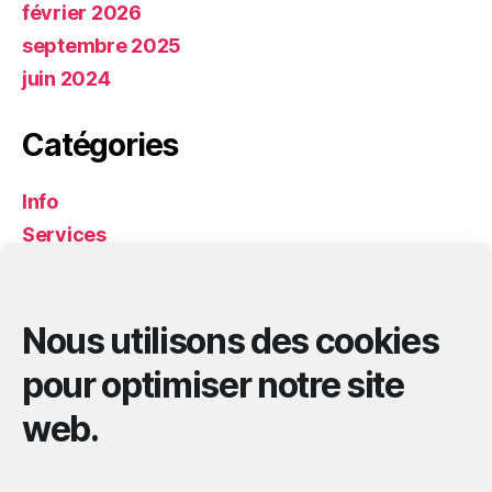
février 2026
septembre 2025
juin 2024
Catégories
Info
Services
Services
Solidarité
Nous utilisons des cookies
Méta
pour optimiser notre site
web.
Connexion
Flux des publications
Flux des commentaires