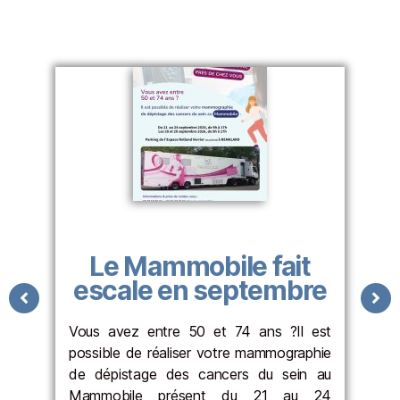
Le Mammobile fait
escale en septembre
f
e
Vous avez entre 50 et 74 ans ?Il est
"I
possible de réaliser votre mammographie
s'
tif
de dépistage des cancers du sein au
acc
des
Mammobile présent du 21 au 24
Ré
dits