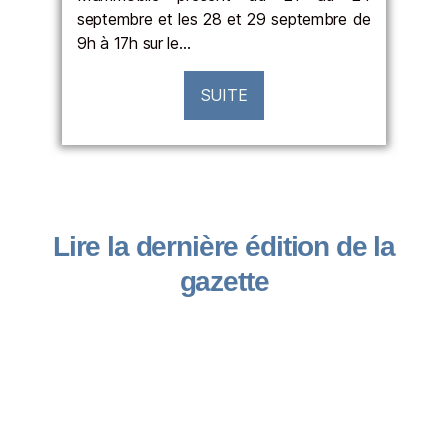
septembre et les 28 et 29 septembre de
tra
des
9h à 17h sur le…
par
qui
dis
 de
SUITE
Lire la dernière édition de la
gazette