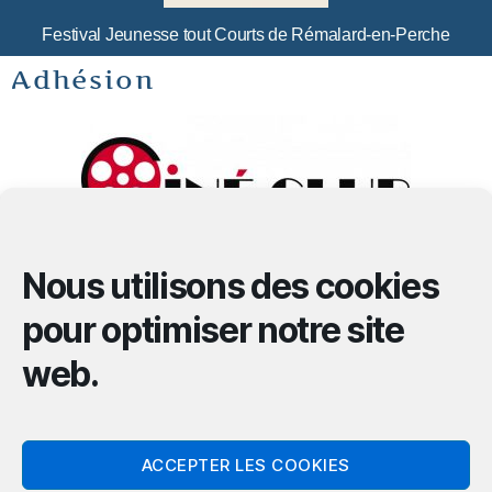
Festival Jeunesse tout Courts de Rémalard-en-Perche
Adhésion
Montant de l’adhésion pour 2018/2019 :
Nous utilisons des cookies
40 € pour 12 séances et 3 invités
pour optimiser notre site
25 € pour 5 séances
web.
Gratuit pour les moins de 16 ans
Entrée pour la séance : 5€
ACCEPTER LES COOKIES
.