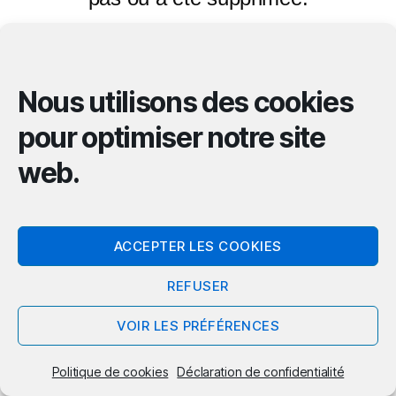
Retour à l’accueil
Nous utilisons des cookies
pour optimiser notre site
web.
© 2026
REMALARD-EN-PERCHE
Haut
↑
Politique de confidentialité
ACCEPTER LES COOKIES
REFUSER
VOIR LES PRÉFÉRENCES
Politique de cookies
Déclaration de confidentialité