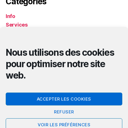
Catégories
Info
Services
Services
Solidarité
Nous utilisons des cookies
Méta
pour optimiser notre site
web.
Connexion
Flux des publications
Flux des commentaires
ACCEPTER LES COOKIES
Site de WordPress-FR
REFUSER
VOIR LES PRÉFÉRENCES
© 2026
REMALARD-EN-PERCHE
Haut
↑