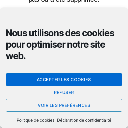
Retour à l’accueil
Nous utilisons des cookies
pour optimiser notre site
web.
© 2026
REMALARD-EN-PERCHE
Haut
↑
Politique de confidentialité
ACCEPTER LES COOKIES
REFUSER
VOIR LES PRÉFÉRENCES
Politique de cookies
Déclaration de confidentialité